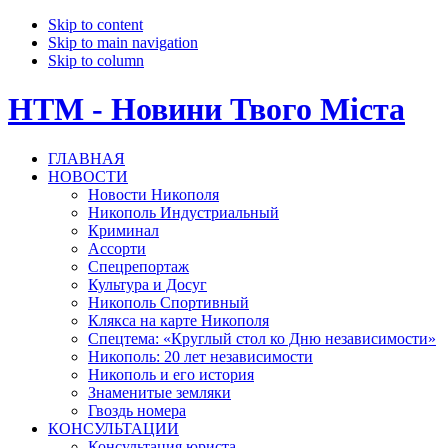
Skip to content
Skip to main navigation
Skip to column
НТМ - Новини Твого Мiста
ГЛАВНАЯ
НОВОСТИ
Новости Никополя
Никополь Индустриальный
Криминал
Ассорти
Спецрепортаж
Культура и Досуг
Никополь Спортивный
Клякса на карте Никополя
Cпецтема: «Круглый стол ко Дню независимости»
Никополь: 20 лет независимости
Никополь и его история
Знаменитые земляки
Гвоздь номера
КОНСУЛЬТАЦИИ
Консультация юриста