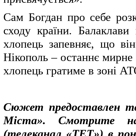
Сам Богдан про себе розк
сходу країни. Балаклави
хлопець запевняє, що він
Нікополь – останнє мирне 
хлопець гратиме в зоні АТ
Сюжет предоставлен те
Міста». Смотрите н
(телеканал «ТЕТ») в пон