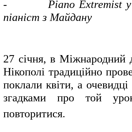
- Piano Extremist у Ні
піаніст з Майдану
27 січня, в Міжнародний д
Нікополі традиційно прове
поклали квіти, а очевидці
згадками про той уро
повторитися.