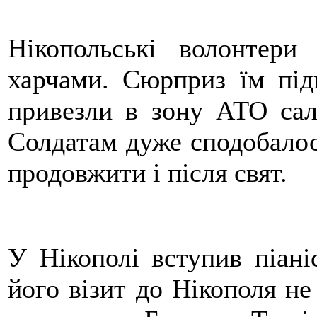
Нікопольські волонтери
харчами. Сюрприз їм під
привезли в зону АТО сал
Солдатам дуже сподобалос
продовжити і після свят.
У Нікополі вступив піані
його візит до Нікополя не