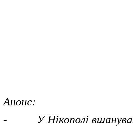
Анонс:
- У Нікополі вшанувал