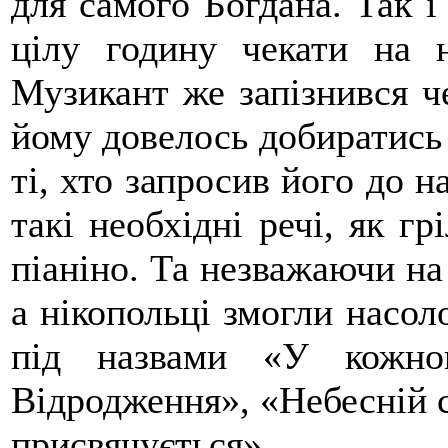
для самого Богдана. Так і
цілу годину чекати на 
Музикант же запізнився че
йому довелось добиратись 
ті, хто запросив його до н
такі необхідні речі, як г
піаніно. Та незважаючи на 
а нікопольці змогли насо
під назвами «У кожног
Відродження», «Небесній с
присвячується».